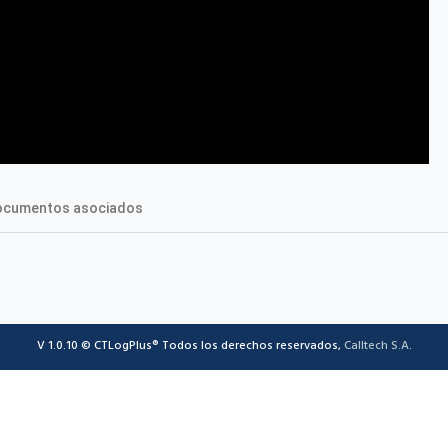
ocumentos asociados
V 1.0.10 © CTLogPlus® Todos los derechos reservados,
Calltech S.A
.