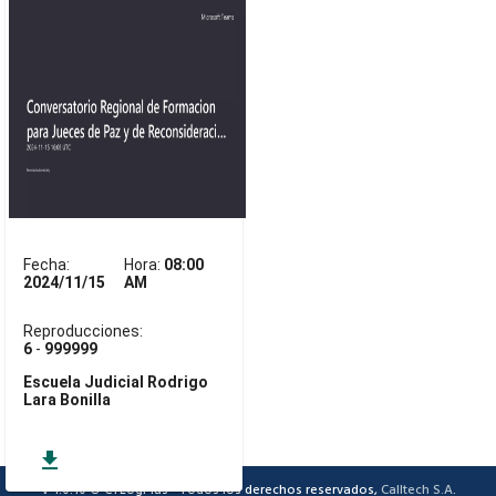
Fecha:
Hora:
08:00
2024/11/15
AM
Reproducciones:
6
-
999999
Escuela Judicial Rodrigo
Lara Bonilla
get_app
V 1.0.10 © CTLogPlus® Todos los derechos reservados,
Calltech S.A
.