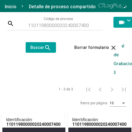
Inicio
Detalle de proceso compartido
Código de proceso
keyboard_arrow_do
videocam
search
Total
search
close
Buscar
Borrar formulario
de
Grabacio
3
1 - 3 de 3
Ítems por página
10
Identificación:
Identificación:
11011980000020240007400
11011980000020240007400