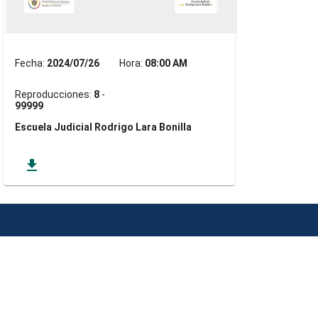
Fecha:
2024/07/26
Hora:
08:00 AM
Reproducciones:
8
-
99999
Escuela Judicial Rodrigo Lara Bonilla
get_app