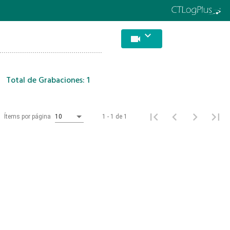
keyboard_arrow_down
videocam
Total de Grabaciones: 1
1 - 1 de 1
Ítems por página
10